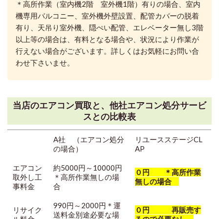
＊高所作業（室内機2階 室外機1階）有りの場合、室内
機専用バルコニー、室外機外壁設置、配管カバーの脱着
有り、天吊り室外機、隠ぺい配管、エレベーター無し3階
以上等の場合は、有料となる場合や、状況により作業が
行えない場合がございます。
詳しくはお気軽にお問い合
わせ下さいませ。
当店のエアコン買取と、他社エアコン処分サービ
スとの比較表
A社 （エアコン処分
リユースステージCL
の場合）
AP
エアコン
約5000円～10000円
０円 ＊高所作業
取外し工
＊高所作業無しの場
無しの場合
事料金
合
990円～2000円＊運
リサイク
０円 再販売す
送料金別途必要な場