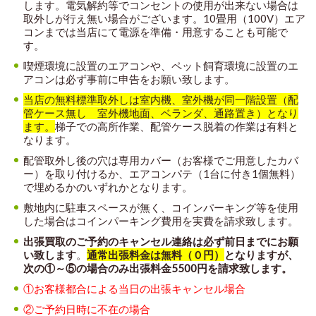
します。電気解約等でコンセントの使用が出来ない場合は
取外しが行え無い場合がございます。10畳用（100V）エア
コンまでは当店にて電源を準備・用意することも可能で
す。
喫煙環境に設置のエアコンや、ペット飼育環境に設置のエ
アコンは必ず事前に申告をお願い致します。
当店の無料標準取外しは室内機、室外機が同一階設置（配
管ケース無し 室外機地面、ベランダ、通路置き）となり
ます。
梯子での高所作業、配管ケース脱着の作業は有料と
なります。
配管取外し後の穴は専用カバー（お客様でご用意したカバ
ー）を取り付けるか、エアコンパテ（1台に付き1個無料）
で埋めるかのいずれかとなります。
敷地内に駐車スペースが無く、コインパーキング等を使用
した場合はコインパーキング費用を実費を請求致します。
出張買取のご予約のキャンセル連絡は必ず前日までにお願
い致します
。
通常出張料金は無料（０円）
となりますが、
次の①～⑤の場合のみ出張料金5500円を請求致します。
①お客様都合による当日の出張キャンセル場合
②ご予約日時に不在の場合